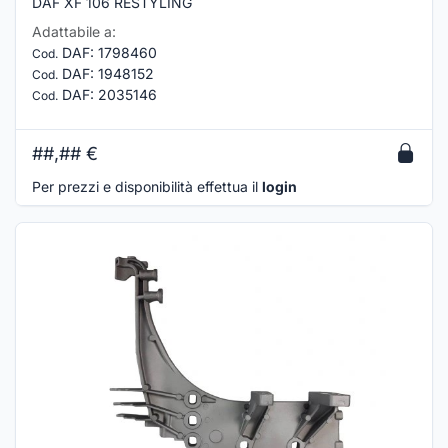
DAF XF 106 RESTYLING
Adattabile a:
DAF
:
1798460
Cod.
DAF
:
1948152
Cod.
DAF
:
2035146
Cod.
##,##
€
Per prezzi e disponibilità effettua il
login