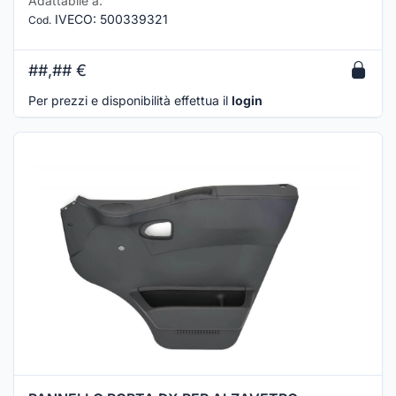
Adattabile a:
IVECO
:
500339321
Cod.
##,##
€
Per prezzi e disponibilità effettua il
login