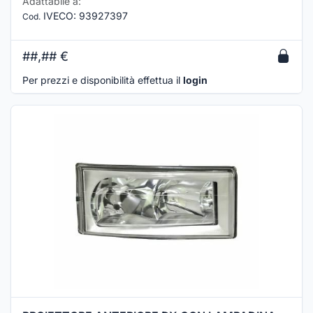
Adattabile a:
IVECO
:
93927397
Cod.
##,##
€
Per prezzi e disponibilità effettua il
login