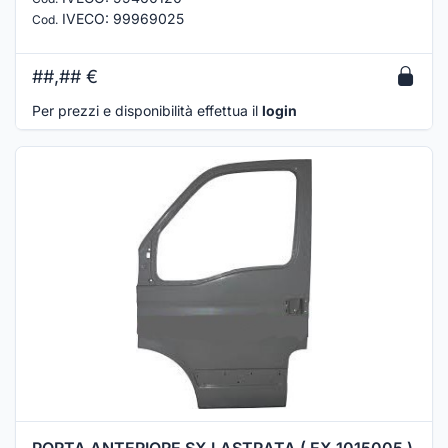
IVECO
:
99969025
Cod.
##,##
€
Per prezzi e disponibilità effettua il
login
PORTA ANTERIORE SX LASTRATA ( EX 1015005 )