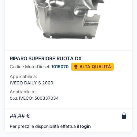
RIPARO SUPERIORE RUOTA DX
Codice MotorDiesel:
1015070
ALTA QUALITÀ
Applicabile a:
IVECO DAILY S 2000
Adattabile a:
IVECO
:
500337034
Cod.
##,##
€
Per prezzi e disponibilità effettua il
login