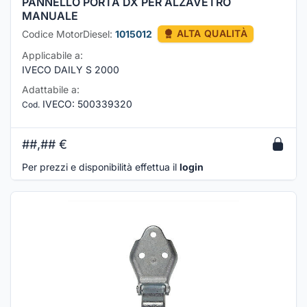
PANNELLO PORTA DX PER ALZAVETRO
MANUALE
Codice MotorDiesel:
1015012
ALTA QUALITÀ
Applicabile a:
IVECO DAILY S 2000
Adattabile a:
IVECO
:
500339320
Cod.
##,##
€
Per prezzi e disponibilità effettua il
login