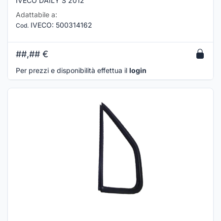
IVECO DAILY S 2012
Adattabile a:
IVECO
:
500314162
Cod.
##,##
€
Per prezzi e disponibilità effettua il
login