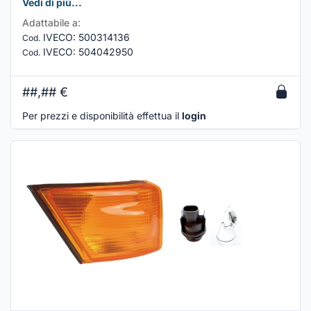
Vedi di più...
Adattabile a:
IVECO
:
500314136
Cod.
IVECO
:
504042950
Cod.
##,##
€
Per prezzi e disponibilità effettua il
login