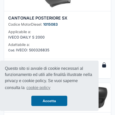
CANTONALE POSTERIORE SX
Codice MotorDiesel:
1015083
Applicabile a:
IVECO DAILY S 2000
Adattabile a:
IVECO
:
500326835
Cod.
##,##
€
Questo sito si avvale di cookie necessari al
Per prezzi e disponibilità effettua il
login
funzionamento ed utili alle finalità illustrate nella
privacy e cookie policy. Se vuoi saperne
consulta la
cookie policy
Accetta