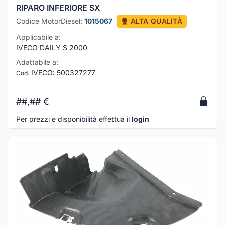
RIPARO INFERIORE SX
Codice MotorDiesel:
1015067
ALTA QUALITÀ
Applicabile a:
IVECO DAILY S 2000
Adattabile a:
IVECO
:
500327277
Cod.
##,##
€
Per prezzi e disponibilità effettua il
login