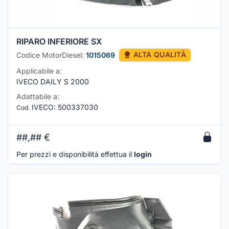
RIPARO INFERIORE SX
Codice MotorDiesel:
1015069
ALTA QUALITÀ
Applicabile a:
IVECO DAILY S 2000
Adattabile a:
IVECO
:
500337030
Cod.
##,##
€
Per prezzi e disponibilità effettua il
login