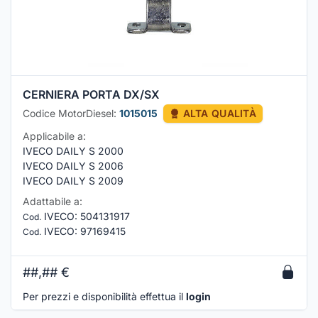
CERNIERA PORTA DX/SX
Codice MotorDiesel:
1015015
ALTA QUALITÀ
Applicabile a:
IVECO DAILY S 2000
IVECO DAILY S 2006
IVECO DAILY S 2009
Adattabile a:
IVECO
:
504131917
Cod.
IVECO
:
97169415
Cod.
##,##
€
Per prezzi e disponibilità effettua il
login