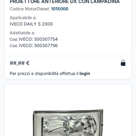
PROIETTORE ANTERIORE DX CON LAMPADINA
Codice MotorDiesel:
1015000
Applicabile a:
IVECO DAILY S 2000
Adattabile a:
IVECO
:
500307754
Cod.
IVECO
:
500307756
Cod.
##,##
€
Per prezzi e disponibilità effettua il
login