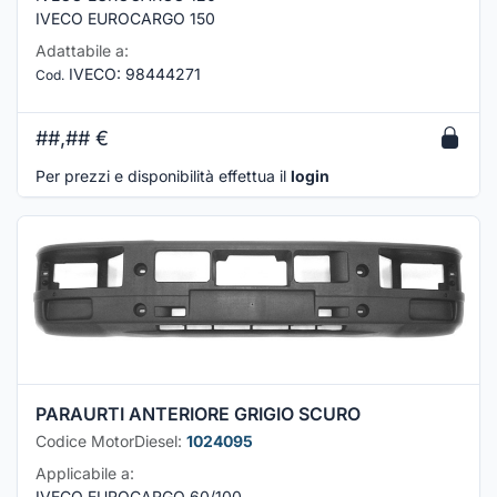
IVECO EUROCARGO 150
Adattabile a:
IVECO
:
98444271
Cod.
##,##
€
Per prezzi e disponibilità effettua il
login
PARAURTI ANTERIORE GRIGIO SCURO
Codice MotorDiesel:
1024095
Applicabile a:
IVECO EUROCARGO 60/100