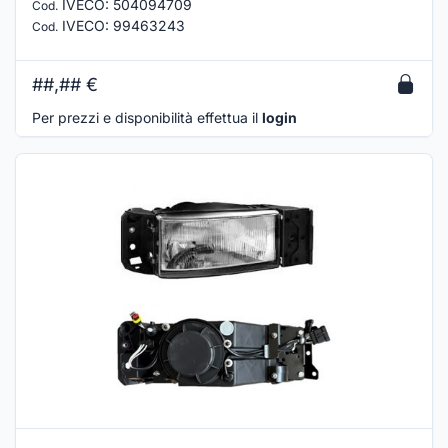
IVECO
:
504094709
Cod.
IVECO
:
99463243
Cod.
##,##
€
Per prezzi e disponibilità effettua il
login