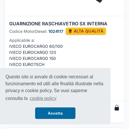
GUARNIZIONE RASCHIAVETRO SX INTERNA
Codice MotorDiesel:
1024117
ALTA QUALITÀ
Applicabile a:
IVECO EUROCARGO 60/100
IVECO EUROCARGO 120
IVECO EUROCARGO 150
IVECO EUROTECH
IVECO EUROSTAR
Vedi di più...
Questo sito si avvale di cookie necessari al
funzionamento ed utili alle finalità illustrate nella
Adattabile a:
privacy e cookie policy. Se vuoi saperne
IVECO
:
98408393
Cod.
consulta la
cookie policy
##,##
€
Accetta
Per prezzi e disponibilità effettua il
login