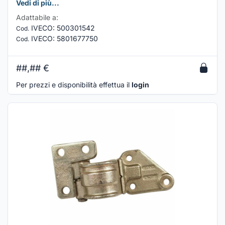
Vedi di più...
Adattabile a:
IVECO
:
500301542
Cod.
IVECO
:
5801677750
Cod.
##,##
€
Per prezzi e disponibilità effettua il
login