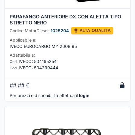
PARAFANGO ANTERIORE DX CON ALETTA TIPO
STRETTO NERO
Codice MotorDiesel:
1025204
ALTA QUALITÀ
Applicabile a:
IVECO EUROCARGO MY 2008 95
Adattabile a:
IVECO
:
504165254
Cod.
IVECO
:
504299444
Cod.
##,##
€
Per prezzi e disponibilità effettua il
login