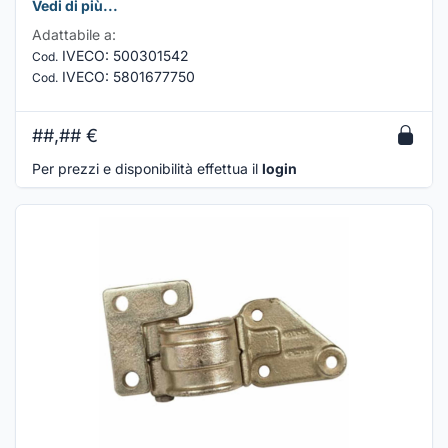
Vedi di più...
Adattabile a:
IVECO
:
500301542
Cod.
IVECO
:
5801677750
Cod.
##,##
€
Per prezzi e disponibilità effettua il
login