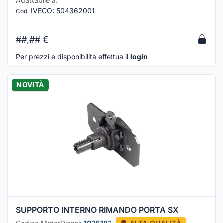
Adattabile a:
IVECO
:
504362001
Cod.
##,##
€
Per prezzi e disponibilità effettua il
login
NOVITÀ
SUPPORTO INTERNO RIMANDO PORTA SX
Codice MotorDiesel:
1025183
ALTA QUALITÀ