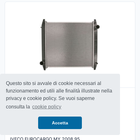
Questo sito si avvale di cookie necessari al
funzionamento ed utili alle finalità illustrate nella
RADIATORE ACQUA
privacy e cookie policy. Se vuoi saperne
Codice MotorDiesel:
1025290
consulta la
cookie policy
Applicabile a:
IVECO EUROCARGO TECTOR RESTYLING
Accetta
IVECO EUROCARGO TECTOR RESTYLING 75
IVECO EUROCARGO TECTOR RESTYLING 125
IVECO EUROCARGO MY 2008 95