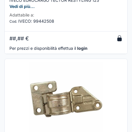
IVECO EUROCARGO TECTOR RESTYLING 125
Vedi di più...
Adattabile a:
IVECO
:
99442508
Cod.
##,##
€
Per prezzi e disponibilità effettua il
login