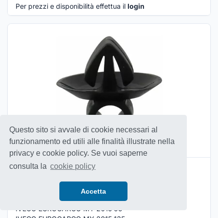
Per prezzi e disponibilità effettua il
login
Questo sito si avvale di cookie necessari al
funzionamento ed utili alle finalità illustrate nella
privacy e cookie policy. Se vuoi saperne
consulta la
cookie policy
MOLLETTA DI FISSAGGIO
Codice MotorDiesel:
1028045
ALTA QUALITÀ
Accetta
Applicabile a:
IVECO EUROCARGO MY 2015 95